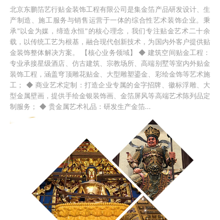
北京东鹏箔艺行贴金装饰工程有限公司是集金箔产品研发设计、生
产制造、施工服务与销售运营于一体的综合性艺术装饰企业。秉
承"以金为媒，缔造永恒"的核心理念，我们专注贴金艺术二十余
载，以传统工艺为根基，融合现代创新技术，为国内外客户提供贴
金装饰整体解决方案。 【核心业务领域】 ◆ 建筑空间贴金工程：
专业承接星级酒店、仿古建筑、宗教场所、高端别墅等室内外贴金
装饰工程，涵盖穹顶雕花贴金、大型雕塑鎏金、彩绘金饰等艺术施
工； ◆ 商业艺术定制：打造企业专属的金字招牌、徽标浮雕、大
型金属壁画，提供手绘金银装饰画、金箔屏风等高端艺术陈列品定
制服务； ◆ 贵金属艺术礼品：研发生产金箔...